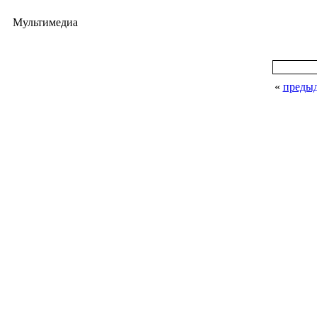
Мультимедиа
«
преды