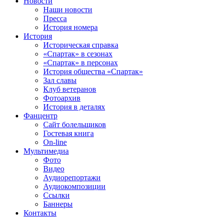
Новости
Наши новости
Пресса
История номера
История
Историческая справка
«Спартак» в сезонах
«Спартак» в персонах
История общества «Спартак»
Зал славы
Клуб ветеранов
Фотоархив
История в деталях
Фанцентр
Сайт болельщиков
Гостевая книга
On-line
Мультимедиа
Фото
Видео
Аудиорепортажи
Аудиокомпозиции
Ссылки
Баннеры
Контакты