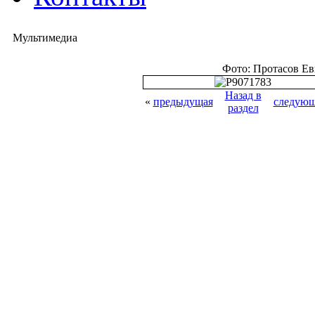
Мультимедиа
Фото: Протасов Е
Назад в
«
предыдущая
следующ
раздел