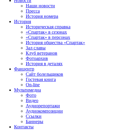
Новости
Наши новости
Пресса
История номера
История
Историческая справка
«Спартак» в сезонах
«Спартак» в персонах
История общества «Спартак»
Зал славы
Клуб ветеранов
Фотоархив
История в деталях
Фанцентр
Сайт болельщиков
Гостевая книга
On-line
Мультимедиа
Фото
Видео
Аудиорепортажи
Аудиокомпозиции
Ссылки
Баннеры
Контакты