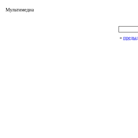
Мультимедиа
«
преды