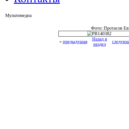
Мультимедиа
Фото: Протасов Е
Назад в
«
предыдущая
следующ
раздел