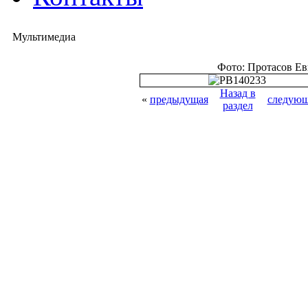
Мультимедиа
Фото: Протасов Е
Назад в
«
предыдущая
следующ
раздел