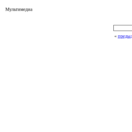
Мультимедиа
«
преды