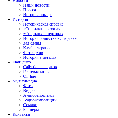
Новости
Наши новости
Пресса
История номера
История
Историческая справка
«Спартак» в сезонах
«Спартак» в персонах
История общества «Спартак»
Зал славы
Клуб ветеранов
Фотоархив
История в деталях
Фанцентр
Сайт болельщиков
Гостевая книга
On-line
Мультимедиа
Фото
Видео
Аудиорепортажи
Аудиокомпозиции
Ссылки
Баннеры
Контакты