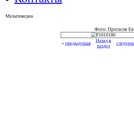
Мультимедиа
Фото: Протасов Е
Назад в
«
предыдущая
следующ
раздел