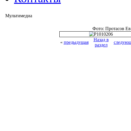
Мультимедиа
Фото: Протасов Е
Назад в
«
предыдущая
следующ
раздел