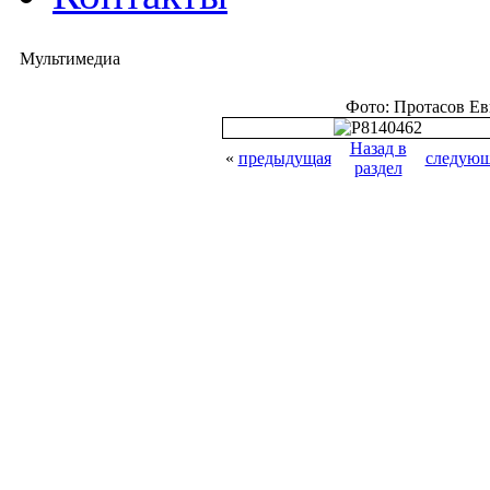
Мультимедиа
Фото: Протасов Е
Назад в
«
предыдущая
следующ
раздел