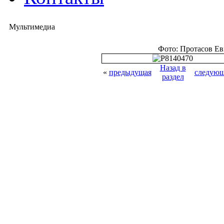
Мультимедиа
Фото: Протасов Е
Назад в
«
предыдущая
следующ
раздел