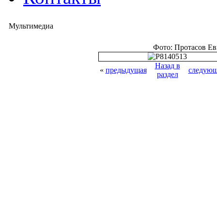
Мультимедиа
Фото: Протасов Е
Назад в
«
предыдущая
следующ
раздел