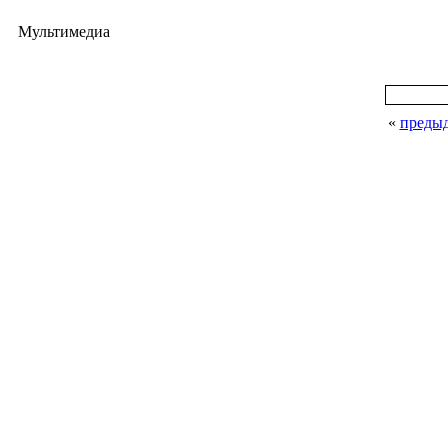
Мультимедиа
«
преды