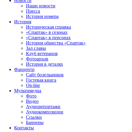
Новости
Наши новости
Пресса
История номера
История
Историческая справка
«Спартак» в сезонах
«Спартак» в персонах
История общества «Спартак»
Зал славы
Клуб ветеранов
Фотоархив
История в деталях
Фанцентр
Сайт болельщиков
Гостевая книга
On-line
Мультимедиа
Фото
Видео
Аудиорепортажи
Аудиокомпозиции
Ссылки
Баннеры
Контакты