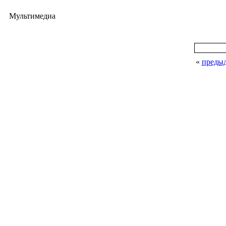
Мультимедиа
«
преды