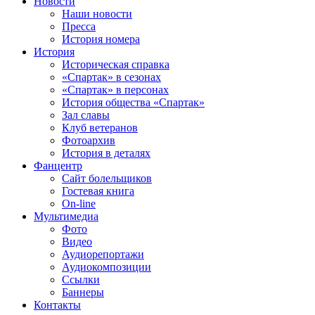
Новости
Наши новости
Пресса
История номера
История
Историческая справка
«Спартак» в сезонах
«Спартак» в персонах
История общества «Спартак»
Зал славы
Клуб ветеранов
Фотоархив
История в деталях
Фанцентр
Сайт болельщиков
Гостевая книга
On-line
Мультимедиа
Фото
Видео
Аудиорепортажи
Аудиокомпозиции
Ссылки
Баннеры
Контакты