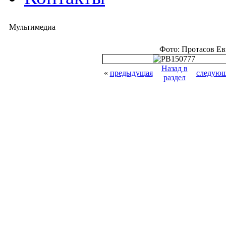
Мультимедиа
Фото: Протасов Е
Назад в
«
предыдущая
следующ
раздел