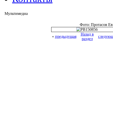
Мультимедиа
Фото: Протасов Е
Назад в
«
предыдущая
следующ
раздел