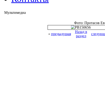
Мультимедиа
Фото: Протасов Е
Назад в
«
предыдущая
следующ
раздел