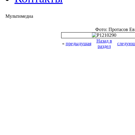
Мультимедиа
Фото: Протасов Е
Назад в
«
предыдущая
следующ
раздел