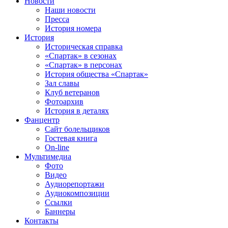
Новости
Наши новости
Пресса
История номера
История
Историческая справка
«Спартак» в сезонах
«Спартак» в персонах
История общества «Спартак»
Зал славы
Клуб ветеранов
Фотоархив
История в деталях
Фанцентр
Сайт болельщиков
Гостевая книга
On-line
Мультимедиа
Фото
Видео
Аудиорепортажи
Аудиокомпозиции
Ссылки
Баннеры
Контакты