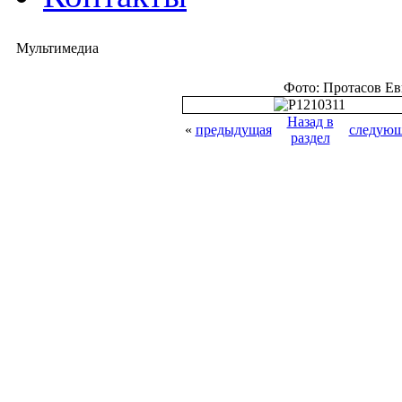
Мультимедиа
Фото: Протасов Е
Назад в
«
предыдущая
следующ
раздел