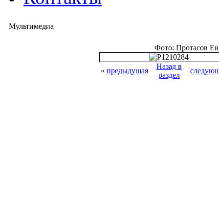
Мультимедиа
Фото: Протасов Е
Назад в
«
предыдущая
следующ
раздел