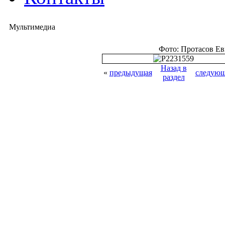
Мультимедиа
Фото: Протасов Е
Назад в
«
предыдущая
следующ
раздел