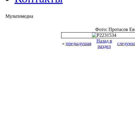
Мультимедиа
Фото: Протасов Е
Назад в
«
предыдущая
следующ
раздел