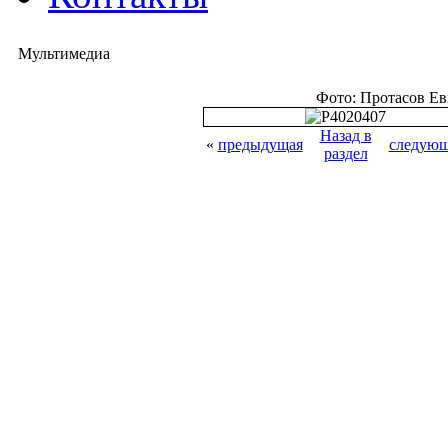
Мультимедиа
Фото: Протасов Е
Назад в
«
предыдущая
следующ
раздел