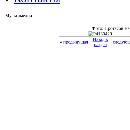
Мультимедиа
Фото: Протасов Е
Назад в
«
предыдущая
следующ
раздел