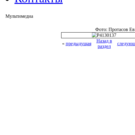
Мультимедиа
Фото: Протасов Е
Назад в
«
предыдущая
следующ
раздел