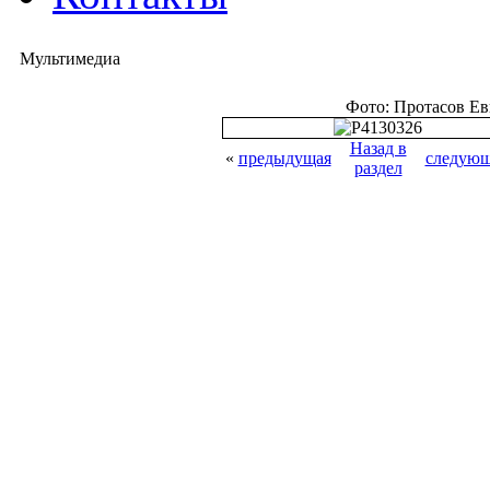
Мультимедиа
Фото: Протасов Е
Назад в
«
предыдущая
следующ
раздел