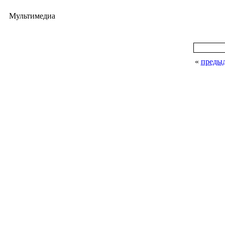
Мультимедиа
«
преды