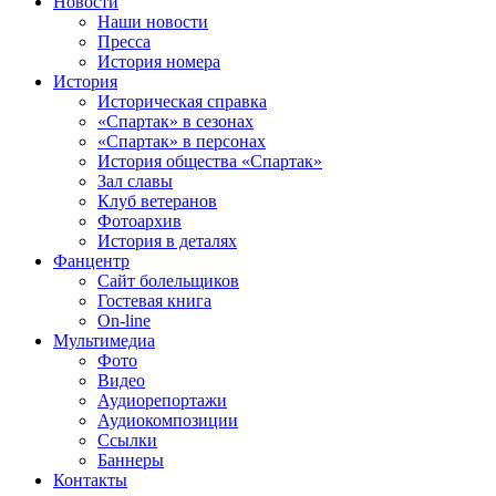
Новости
Наши новости
Пресса
История номера
История
Историческая справка
«Спартак» в сезонах
«Спартак» в персонах
История общества «Спартак»
Зал славы
Клуб ветеранов
Фотоархив
История в деталях
Фанцентр
Сайт болельщиков
Гостевая книга
On-line
Мультимедиа
Фото
Видео
Аудиорепортажи
Аудиокомпозиции
Ссылки
Баннеры
Контакты