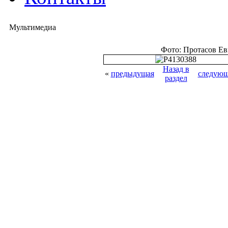
Мультимедиа
Фото: Протасов Е
Назад в
«
предыдущая
следующ
раздел