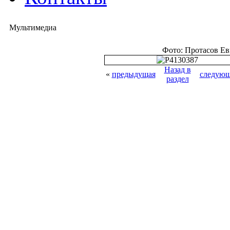
Мультимедиа
Фото: Протасов Е
Назад в
«
предыдущая
следующ
раздел