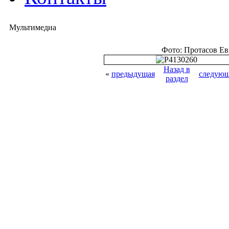
Мультимедиа
Фото: Протасов Е
Назад в
«
предыдущая
следующ
раздел