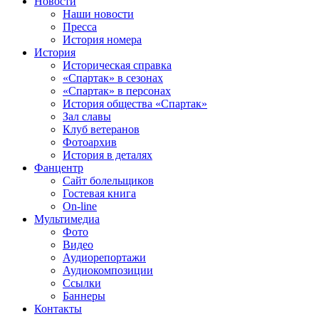
Новости
Наши новости
Пресса
История номера
История
Историческая справка
«Спартак» в сезонах
«Спартак» в персонах
История общества «Спартак»
Зал славы
Клуб ветеранов
Фотоархив
История в деталях
Фанцентр
Сайт болельщиков
Гостевая книга
On-line
Мультимедиа
Фото
Видео
Аудиорепортажи
Аудиокомпозиции
Ссылки
Баннеры
Контакты