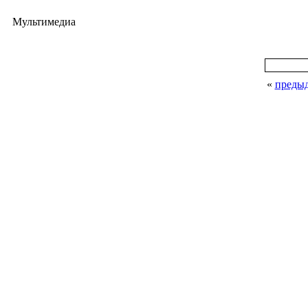
Мультимедиа
«
преды