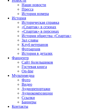
Новости
Наши новости
Пресса
История номера
История
Историческая справка
«Спартак» в сезонах
«Спартак» в персонах
История общества «Спартак»
Зал славы
Клуб ветеранов
Фотоархив
История в деталях
Фанцентр
Сайт болельщиков
Гостевая книга
On-line
Мультимедиа
Фото
Видео
Аудиорепортажи
Аудиокомпозиции
Ссылки
Баннеры
Контакты