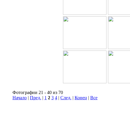
Фотографии 21 - 40 из 70
Начало
|
Пред.
|
1
2
3
4
|
След.
|
Конец
|
Все
© Информационное агентство «Фотоагентство История Спар