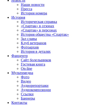
Новости
Наши новости
Пресса
История номера
История
Историческая справка
«Спартак» в сезонах
«Спартак» в персонах
История общества «Спартак»
Зал славы
Клуб ветеранов
Фотоархив
История в деталях
Фанцентр
Сайт болельщиков
Гостевая книга
On-line
Мультимедиа
Фото
Видео
Аудиорепортажи
Аудиокомпозиции
Ссылки
Баннеры
Контакты