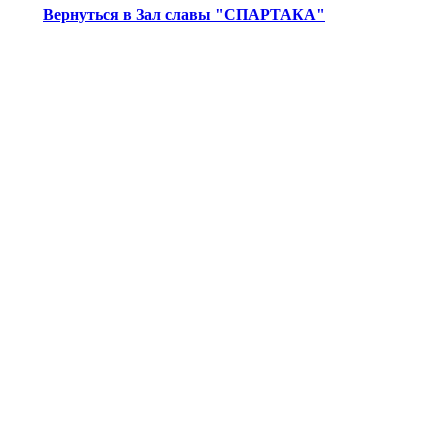
Вернуться в Зал славы "СПАРТАКА"
© Информационное агентство «Фотоаге
Спартака (Photo Agency Spartak History
Свидетельство о регистрации ИА № ФС 
22.08.2016, учредитель ООО «БТВ-Инф
16+
Все права на материалы,
history.ru, являются об
том числе зарегист
«Спартак», и охра