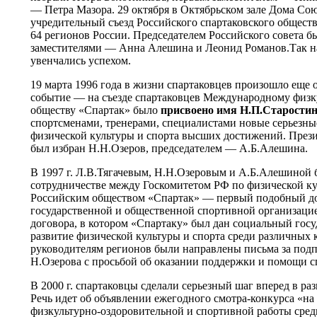
— Петра Мазора. 29 октября в Октябрьском зале Дома Со
учредительный съезд Российского спартаковского обществ
64 регионов России. Председателем Российского совета б
заместителями — Анна Алешина и Леонид Романов.Так н
увенчались успехом.
19 марта 1996 года в жизни спартаковцев произошло еще 
событие — на съезде спартаковцев Международному физ
обществу «Спартак» было
присвоено имя Н.П.Старостин
спортсменами, тренерами, специалистами новые серьезны
физической культуры и спорта высших достижений. Пре
был избран Н.Н.Озеров, председателем — А.Б.Алешина.
В 1997 г. Л.В.Тягачевым, Н.Н.Озеровым и А.Б.Алешиной 
сотрудничестве между Госкомитетом РФ по физической ку
Российским обществом «Спартак» — первый подобный д
государственной и общественной спортивной организацие
договора, в котором «Спартаку» был дан социальный госу
развитие физической культуры и спорта среди различных 
руководителям регионов были направлены письма за подп
Н.Озерова с просьбой об оказании поддержки и помощи с
В 2000 г. спартаковцы сделали серьезный шаг вперед в ра
Речь идет об объявлении ежегодного смотра-конкурса «н
физкультурно-оздоровительной и спортивной работы сре