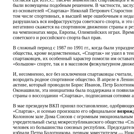
были возмущены подобным решением. В частности, заслу
из основателей «Спартака» Николай Петрович Старостин н
том числе спортивных, в высшей мере ошибочным и неда
разрушилась вся инфраструктура советского спорта, и это
негативно скажется на спортивном движении страны и ре
на чемпионатах мира, Европы, Олимпийских играх. Время
советского и российского спорта был прав.
В сложный период с 1987 по 1991 гг., когда были упразд
общества, кроме ведомственных, «Спартак» не ушел в тен
спартаковцев, их особенный характер помогли им остават
«большом» спорте, так и в массовом физкультурном движ
И, несомненно, все без исключения спартаковцы считали,
возродить родное спортивное общество. В апреле в Лени
активе, который проводили Борис Иванов, Петр Болотник
Оконашвили, эта инициатива была поддержана и появилас
страны о воссоздании «Спартака», подписанная сотнями а
В мае президиум ВКП принял постановление, одобряющее
«Спартак», и осенью произошло его официальное
возрож
Колонном зале Дома Союзов с огромным эмоциональным
учредительный съезд межреспубликанского общества «Спа
человек из большинства союзных республик. Председател
избрали Петра Болотникова, первым заместителем — Нико