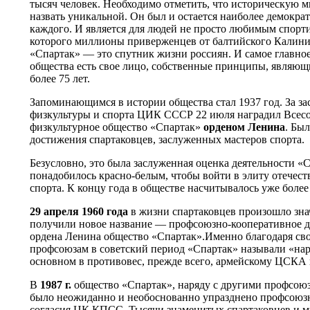
тысяч человек. Необходимо отметить, что историческую
назвать уникальной. Он был и остается наиболее демокр
каждого. И является для людей не просто любимым спорт
которого миллионы приверженцев от балтийского Калини
«Спартак» — это спутник жизни россиян. И самое главное
общества есть свое лицо, собственные принципы, являю
более 75 лет.
Запоминающимся в истории общества стал 1937 год. За за
физкультуры и спорта ЦИК СССР 22 июля наградил Всес
физкультурное общество «Спартак»
орденом Ленина
. Бы
достижения спартаковцев, заслуженных мастеров спорта.
Безусловно, это была заслуженная оценка деятельности «С
понадобилось красно-белым, чтобы войти в элиту отечес
спорта. К концу года в обществе насчитывалось уже более
29 апреля 1960 года
в жизни спартаковцев произошло зна
получили новое название — профсоюзно-кооперативное д
ордена Ленина общество «Спартак».Именно благодаря св
профсоюзам в советский период «Спартак» называли «нар
основном в противовес, прежде всего, армейскому ЦСКА
В
1987 г.
общество «Спартак», наряду с другими профсою
было неожиданно и необоснованно упразднено профсоюз
согласия ЦК КПСС. Тысячи знаменитых спартаковцев и 