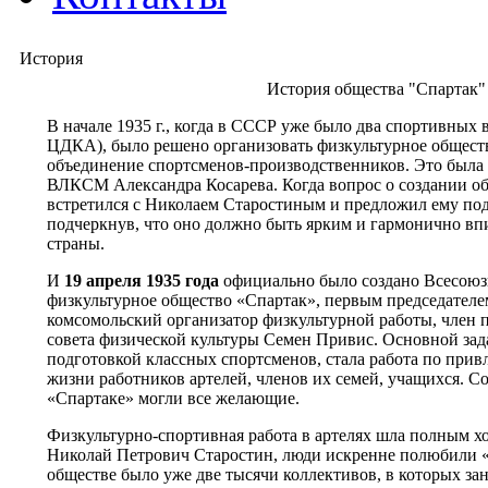
История
История общества "Спартак"
В начале 1935 г., когда в СССР уже было два спортивных
ЦДКА), было решено организовать физкультурное обществ
объединение спортсменов-производственников. Это была 
ВЛКСМ Александра Косарева. Когда вопрос о создании об
встретился с Николаем Старостиным и предложил ему под
подчеркнув, что оно должно быть ярким и гармонично в
страны.
И
19 апреля 1935 года
официально было создано Всесоюз
физкультурное общество «Спартак», первым председателем
комсомольский организатор физкультурной работы, член 
совета физической культуры Семен Привис. Основной зада
подготовкой классных спортсменов, стала работа по прив
жизни работников артелей, членов их семей, учащихся. Со
«Спартаке» могли все желающие.
Физкультурно-спортивная работа в артелях шла полным х
Николай Петрович Старостин, люди искренне полюбили «С
обществе было уже две тысячи коллективов, в которых за