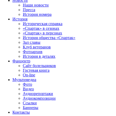
Новости
Наши новости
Пресса
История номера
История
Историческая справка
«Спартак» в сезонах
«Спартак» в персонах
История общества «Спартак»
Зал славы
Клуб ветеранов
Фотоархив
История в деталях
Фанцентр
Сайт болельщиков
Гостевая книга
On-line
Мультимедиа
Фото
Видео
Аудиорепортажи
Аудиокомпозиции
Ссылки
Баннеры
Контакты