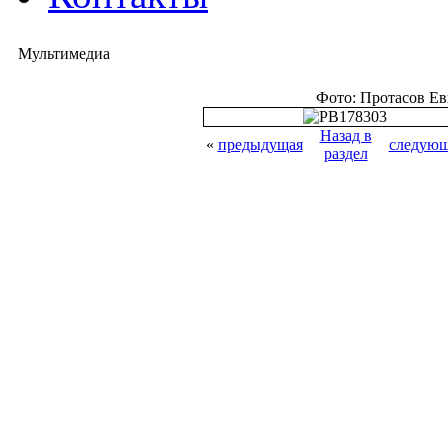
Мультимедиа
Фото: Протасов Е
Назад в
«
предыдущая
следующ
раздел