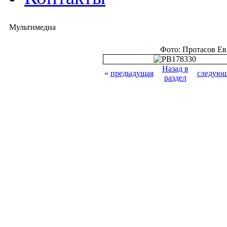
Мультимедиа
Фото: Протасов Е
Назад в
«
предыдущая
следующ
раздел