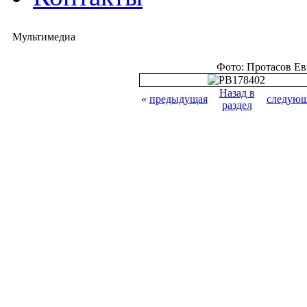
Мультимедиа
Фото: Протасов Е
Назад в
«
предыдущая
следующ
раздел