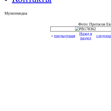
Мультимедиа
Фото: Протасов Е
Назад в
«
предыдущая
следующ
раздел