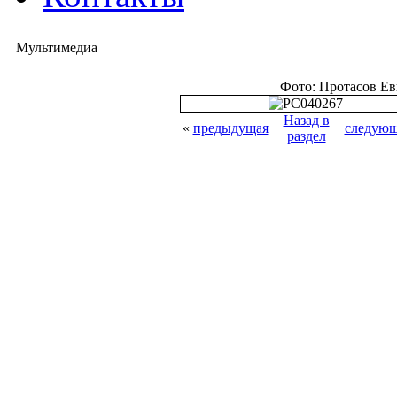
Мультимедиа
Фото: Протасов Е
Назад в
«
предыдущая
следующ
раздел