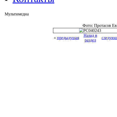
Мультимедиа
Фото: Протасов Е
Назад в
«
предыдущая
следующ
раздел