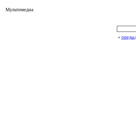
Мультимедиа
«
преды