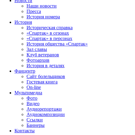
Новости
Наши новости
Пресса
История номера
История
Историческая справка
«Спартак» в сезонах
«Спартак» в персонах
История общества «Спартак»
Зал славы
Клуб ветеранов
Фотоархив
История в деталях
Фанцентр
Сайт болельщиков
Гостевая книга
On-line
Мультимедиа
Фото
Видео
Аудиорепортажи
Аудиокомпозиции
Ссылки
Баннеры
Контакты