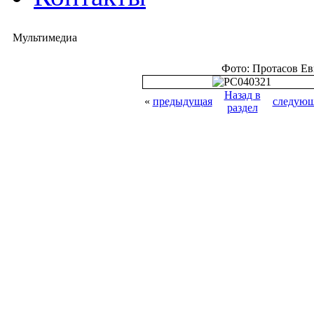
Мультимедиа
Фото: Протасов Е
Назад в
«
предыдущая
следующ
раздел