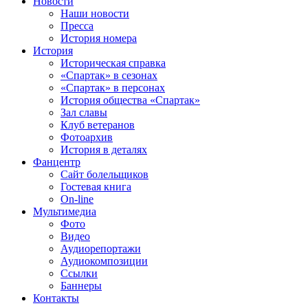
Новости
Наши новости
Пресса
История номера
История
Историческая справка
«Спартак» в сезонах
«Спартак» в персонах
История общества «Спартак»
Зал славы
Клуб ветеранов
Фотоархив
История в деталях
Фанцентр
Сайт болельщиков
Гостевая книга
On-line
Мультимедиа
Фото
Видео
Аудиорепортажи
Аудиокомпозиции
Ссылки
Баннеры
Контакты