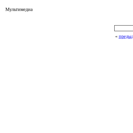
Мультимедиа
«
преды