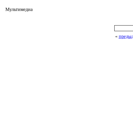
Мультимедиа
«
преды