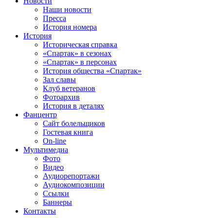
Новости
Наши новости
Пресса
История номера
История
Историческая справка
«Спартак» в сезонах
«Спартак» в персонах
История общества «Спартак»
Зал славы
Клуб ветеранов
Фотоархив
История в деталях
Фанцентр
Сайт болельщиков
Гостевая книга
On-line
Мультимедиа
Фото
Видео
Аудиорепортажи
Аудиокомпозиции
Ссылки
Баннеры
Контакты