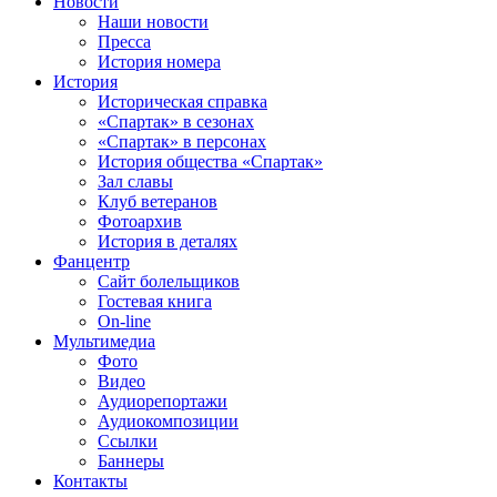
Новости
Наши новости
Пресса
История номера
История
Историческая справка
«Спартак» в сезонах
«Спартак» в персонах
История общества «Спартак»
Зал славы
Клуб ветеранов
Фотоархив
История в деталях
Фанцентр
Сайт болельщиков
Гостевая книга
On-line
Мультимедиа
Фото
Видео
Аудиорепортажи
Аудиокомпозиции
Ссылки
Баннеры
Контакты