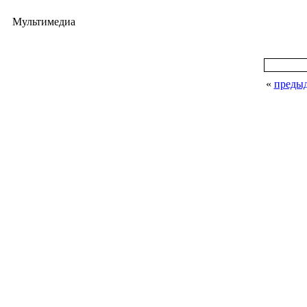
Мультимедиа
«
преды