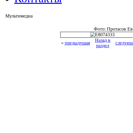
Мультимедиа
Фото: Протасов Е
Назад в
«
предыдущая
следующ
раздел