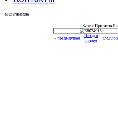
Мультимедиа
Фото: Протасов Е
Назад в
«
предыдущая
следующ
раздел