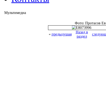
Мультимедиа
Фото: Протасов Е
Назад в
«
предыдущая
следующ
раздел